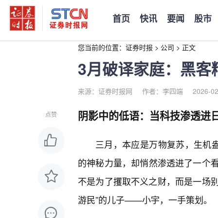
首页
快讯
要闻
股市
您当前的位置：
证券时报
>
公司
>
正文
3月破译家庭：黑客
来源：证券时报网
作者：李四端
2026-02
阴影中的低语：当科技渗透进
点赞
三月，本应是万物复苏，生机盎
的神秘力量，却悄然渗透进了一个看
不是为了攫取不义之财，而是一场别
游民”的儿子——小宇，一手策划。