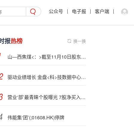
公众号
电子报
客户端
时报
热榜
换一换
山—西焦煤<：>截至11月10日股东人数为164264户
驱动业绩增长 金盘<科>技数据中心业务前三季度实现销售收入9.74亿元
营业‘部’最青睐个股曝光 7股净买入超亿元
伟能集‘团’(;01608.HK)停牌