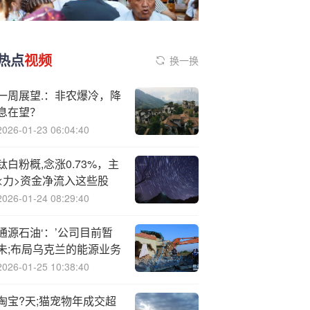
热点
视频
换一换
一周展望.：非农爆冷，降
息在望？
2026-01-23 06:04:40
钛白粉概,念涨0.73%，主
<力>资金净流入这些股
2026-01-24 08:29:40
通源石油‘：’公司目前暂
未;布局乌克兰的能源业务
2026-01-25 10:38:40
淘宝?天;猫宠物年成交超