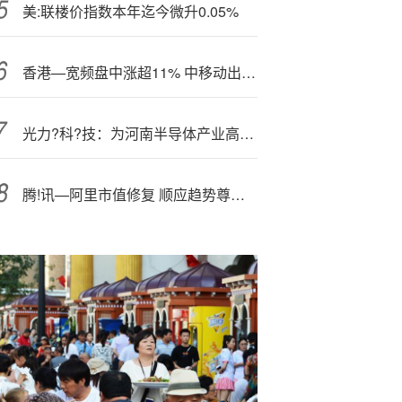
美:联楼价指数本年迄今微升0.05%
香港—宽频盘中涨超11% 中移动出售股份旨在配合监管要求
光力?科?技：为河南半导体产业高质量发展注入科创动能
腾!讯—阿里市值修复 顺应趋势尊重业绩